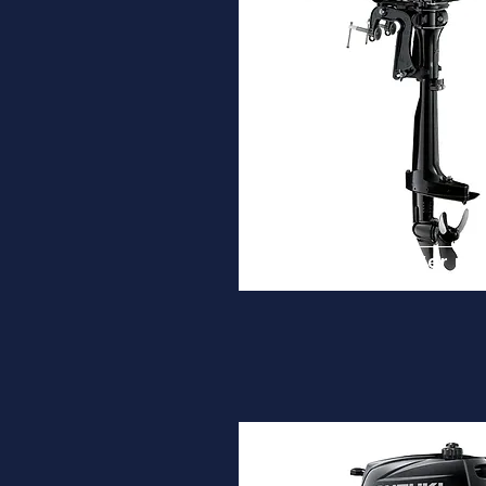
DF2.5
Desde
1.020€
Ver ma