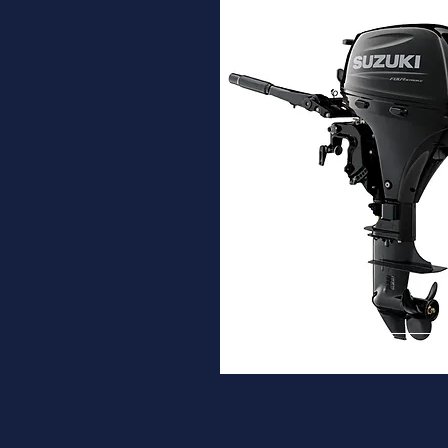
DF9.9B
Desde
3.330€
Ver ma