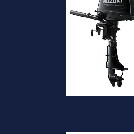
DF6A
Desde
1.820€
Ver ma