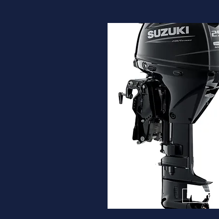
DF25A
Desde
5.230€
Ver ma