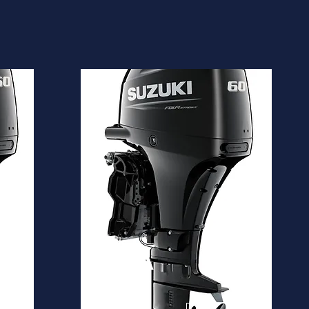
DF60A
Desde