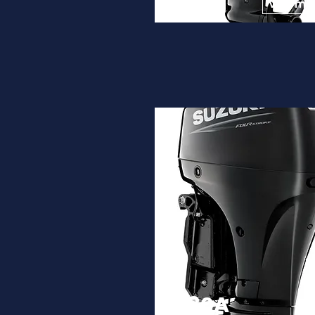
9.450€
Ver ma
DF80A