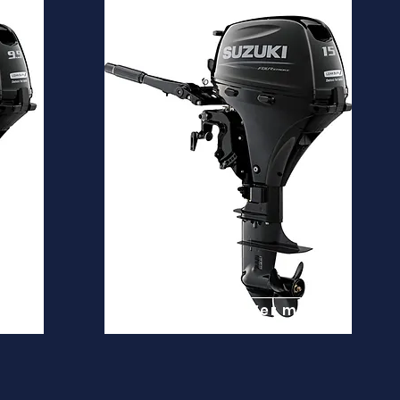
DF15A
Desde
3.700€
is
Ver mais