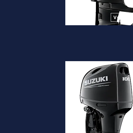
Desde
12.900€
Ver ma