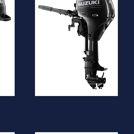
DF8A
Desde
2.900€
is
Ver mais