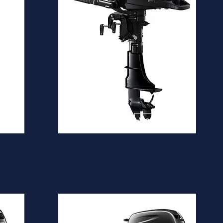
DF4A
Desde
1.530€
is
Ver mais