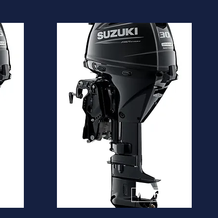
DF30A
Desde
5.920€
is
Ver mais