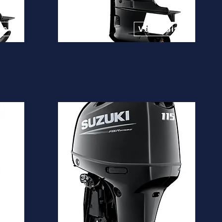
Desde
13.600€
is
Ver mais