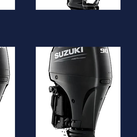
10.550€
is
Ver mais
DF90A