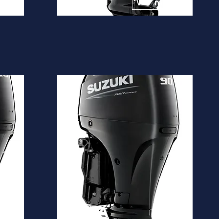
10.550€
is
Ver mais
DF90A