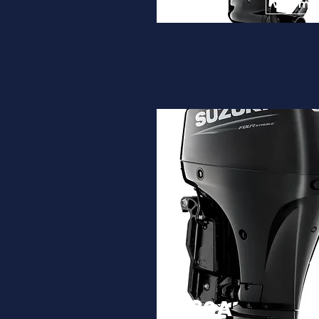
9.450€
Ver ma
DF80A