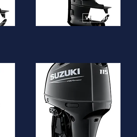
Desde
13.600€
is
Ver mais