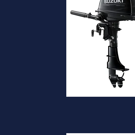
DF6A
Desde
1.820€
Ver ma