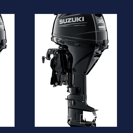
DF30A
Desde
5.920€
is
Ver mais