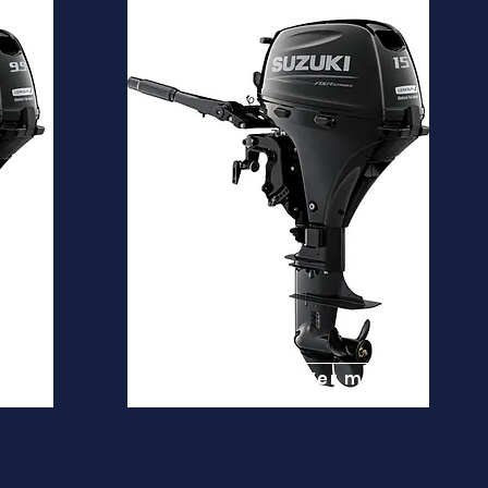
DF15A
Desde
3.700€
is
Ver mais