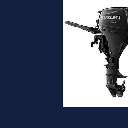
DF9.9B
Desde
3.330€
Ver ma