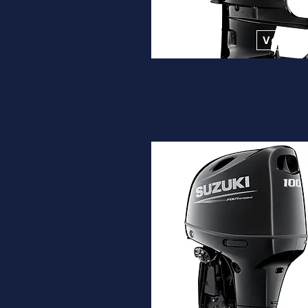
Desde
12.900€
Ver ma