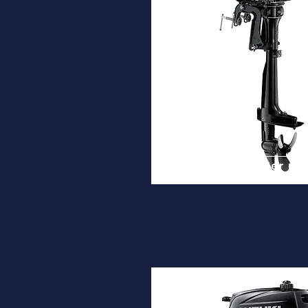
DF2.5
Desde
1.020€
Ver ma