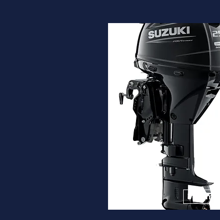
DF25A
Desde
5.230€
Ver ma