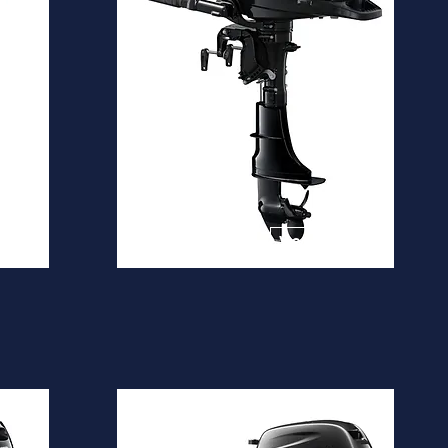
DF4A
Desde
1.530€
is
Ver mais