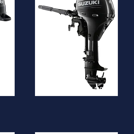
DF8A
Desde
2.900€
is
Ver mais