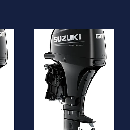
DF60A
Desde