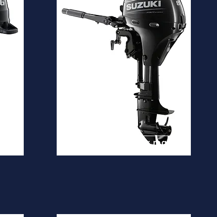
DF8A
Desde
2.900€
is
Ver mais