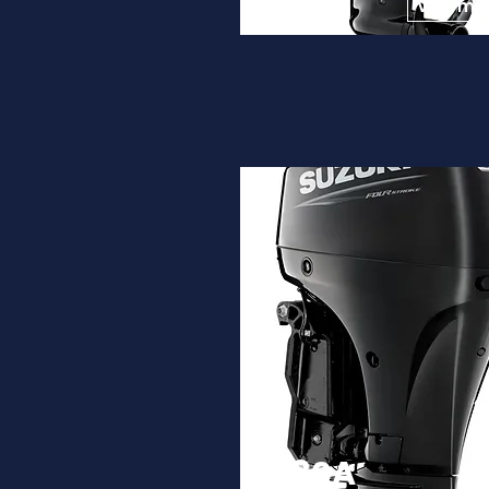
9.450€
Ver ma
DF80A