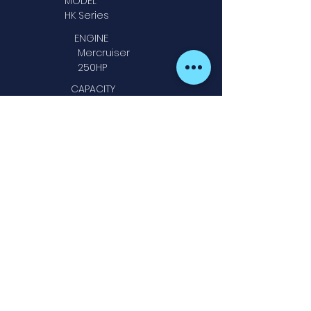
MODEL
HK Series
ENGINE
Mercruiser
250HP
CAPACITY
9
Width
2,55
Beam
Length
7,67
Extras
Preços com IVA incluído à taxa legal em
vigor. Os preços indicados não incluem
despesas de montagem. Os preços