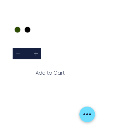
Price
€21.99
Cor
*
Quantity
*
Add to Cart
Os
Stainless Super Light Pliers
são alicates multifuncionais
leves e resistentes, ideais para
cortes precisos e manipulação
de pequenos componentes.
Fabricadas em aço inoxidável,
garantem durabilidade e