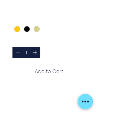
Price
€47.75
Cor
*
Quantity
*
Add to Cart
Venus Crew Adventure Hat é um
boné leve e confortável, ideal
para pesca e atividades ao ar
livre. Oferece proteção solar e
design resistente, garantindo
praticidade e estilo em
qualquer aventura.