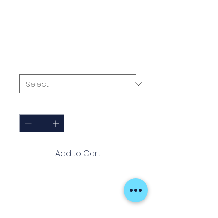
Assist Double
Parallel
Price
€6.79
Tamanho
*
Quantity
*
Add to Cart
Xesta Onigawase Assist Double
Parallel é um anzol assist duplo,
extremamente afiado e
resistente, ideal para jigging,