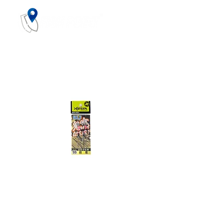
XESTA
Onigawase