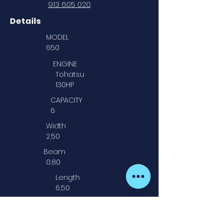
913 605 020
Details
MODEL
650
ENGINE
Tohatsu
130HP
CAPACITY
6
Width
2,50
Beam
0,80
Length
6,50
Extras
- Sonda/GPS