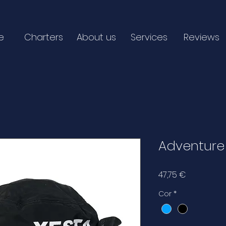
e
Charters
About us
Services
Reviews
Adventure
Preço
47,75 €
Cor
*