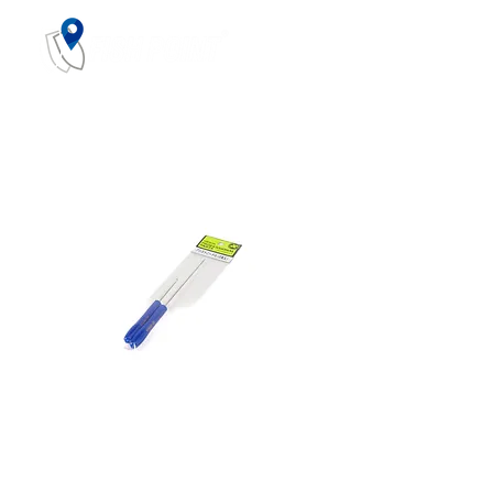
SKU: 4571295619315
ASSISTANCE