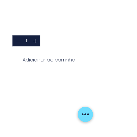
NEEDLE (2 pieces)
Preço
8,85 €
Quantidade
*
Adicionar ao carrinho
Conjunto de
2 agulhas de
assistência
essenciais para
montagem de assist hooks.
Fabricadas com materiais
duráveis, facilitam a inserção
precisa de fios e anzóis,
garantindo montagens seguras
e eficazes. Indispensáveis para
pescadores que valorizam a