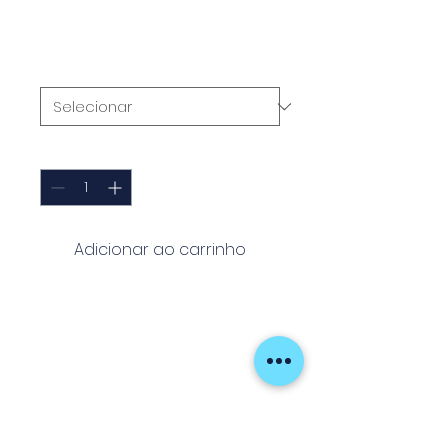
Preço
2,95 €
Peso
*
Quantidade
*
Adicionar ao carrinho
O
Hardsplitring Strong
é um anel
partido de alta resistência,
projetado para suportar as
exigências das pescarias mais
intensas. Fabricado com
materiais de qualidade, garante