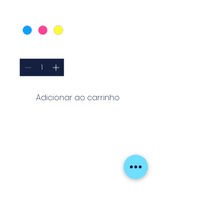
Cor
*
Quantidade
*
Adicionar ao carrinho
As
Jigging Gloves
são luvas
projetadas para oferecer
conforto e proteção durante
longas jornadas de pesca. Com
reforços estratégicos e
materiais respiráveis,
proporcionam aderência
superior e reduzem a fadiga