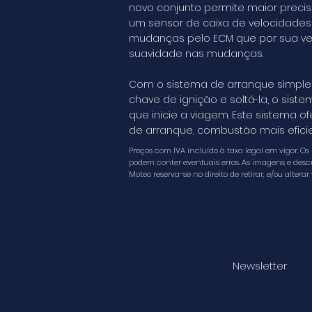
novo conjunto permite maior precisão
um sensor de caixa de velocidades
mudanças pelo ECM que por sua vez
suavidade nas mudanças.
Com o sistema de arranque simples 
chave de ignição e soltá-la, o sis
que inicie a viagem. Este sistema
de arranque, combustão mais efici
Preços com IVA incluído à taxa legal em vigor. O
podem conter eventuais erros. As imagens e descri
Moteo reserva-se no direito de retirar, e/ou altera
Newsletter