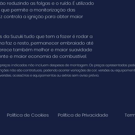
 reduzindo as folgas e o ruído. É utilizado
 que permite a monitorização das
 controla a ignição para obter maior
da Suzuki tudo que tem a fazer é rodar a
tema faz o resto, permanecer embraiado até
 oferece também melhor e maior suavidade
ente e maior economia de combustível.
s preços indicados não incluem despesas de montagem. Os preços apresentados podem
ções não são contratuais, podendo ocorrer variações de cor, versões ou equipamento, a
r versões, acessórios e equipamentos ou extras sem aviso prévio.
Política de Cookies
Política de Privacidade
Term