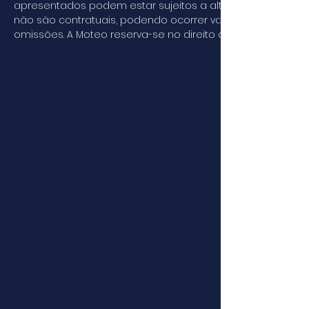
apresentados podem estar sujeitos a alterações sem avis
não são contratuais, podendo ocorrer variações de cor, ve
omissões. A Moteo reserva-se no direito de retirar, e/ou a