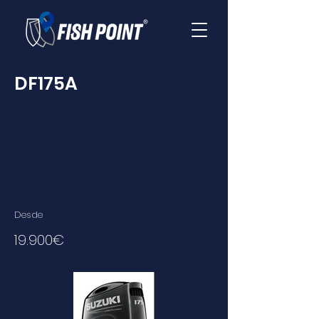
DF175A
Desde
19.900€