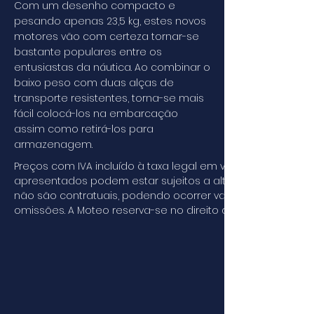
Com um desenho compacto e
pesando apenas 23,5 kg, estes novos
motores vão com certeza tornar-se
bastante populares entre os
entusiastas da náutica. Ao combinar o
baixo peso com duas alças de
transporte resistentes, torna-se mais
fácil colocá-los na embarcação
assim como retirá-los para
armazenagem.
Preços com IVA incluído à taxa legal em vigor. Os preço
apresentados podem estar sujeitos a alterações sem avis
não são contratuais, podendo ocorrer variações de cor, ve
omissões. A Moteo reserva-se no direito de retirar, e/ou a