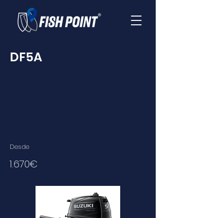
DF5A
Desde
1.670€