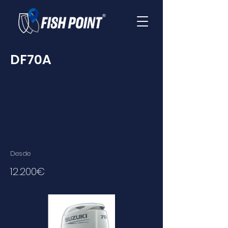
DF70A
Desde
12.200€