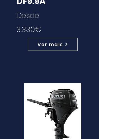
DF9.9A
Desde
3.330€
Ver mais