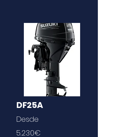
DF25A
Desde
5.230€