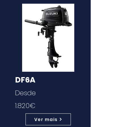
DF6A
Desde
1.820€
Ver mais