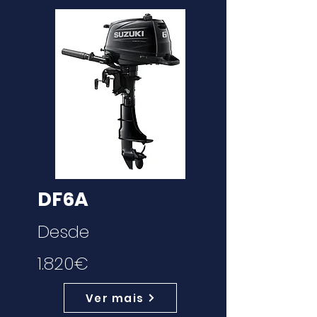
DF6A
Desde
1.820€
Ver mais