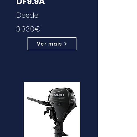
DF9.9A
Desde
3.330€
Ver mais