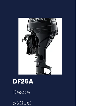
DF25A
Desde
5.230€