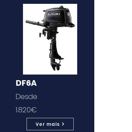
DF6A
Desde
1.820€
Ver mais