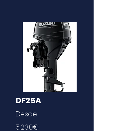
DF25A
Desde
5.230€