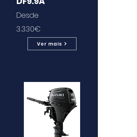
DF9.9A
Desde
3.330€
Ver mais