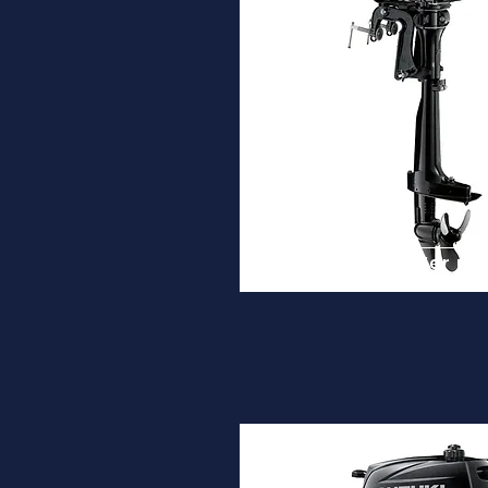
DF2.5
Desde
1.020€
Ver ma