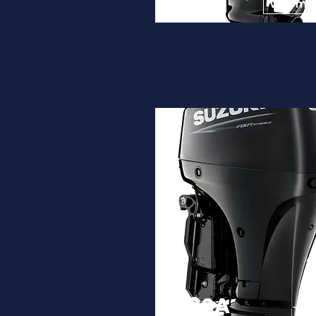
9.450€
Ver ma
DF80A