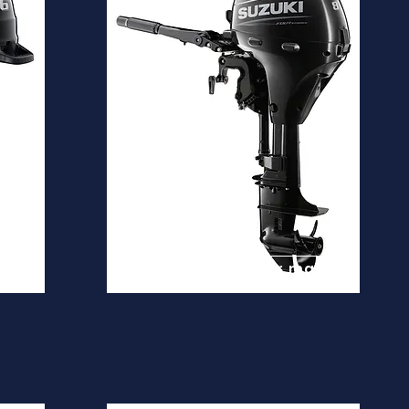
DF8A
Desde
2.900€
is
Ver mais