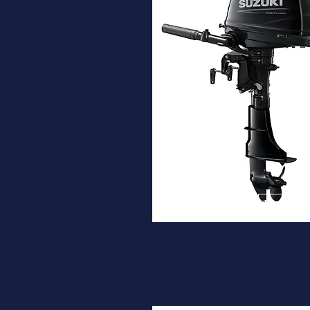
DF6A
Desde
1.820€
Ver ma