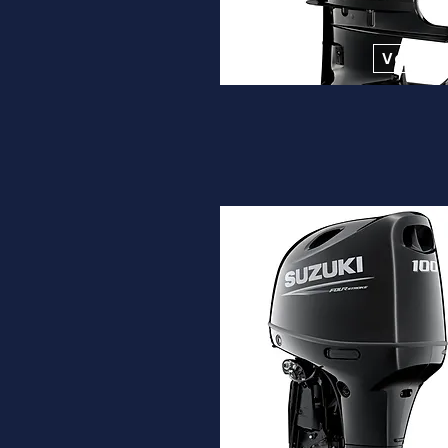
Desde
12.900€
Ver ma