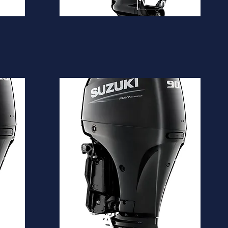
10.550€
is
Ver mais
DF90A