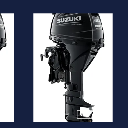
DF30A
Desde
5.920€
is
Ver mais