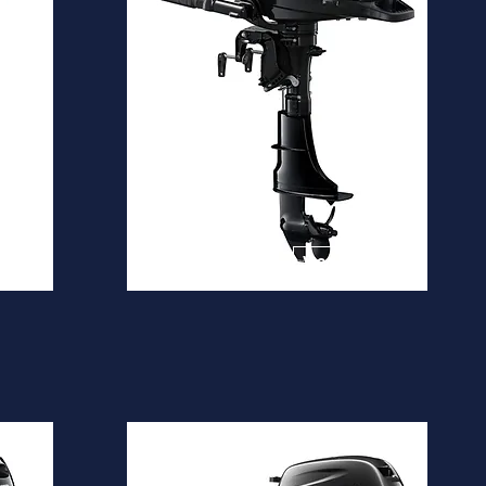
DF4A
Desde
1.530€
is
Ver mais