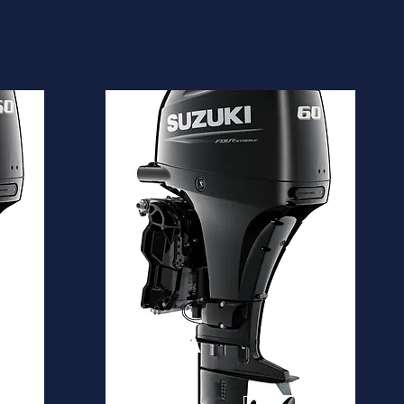
DF60A
Desde