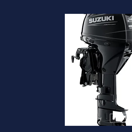
DF25A
Desde
5.230€
Ver ma