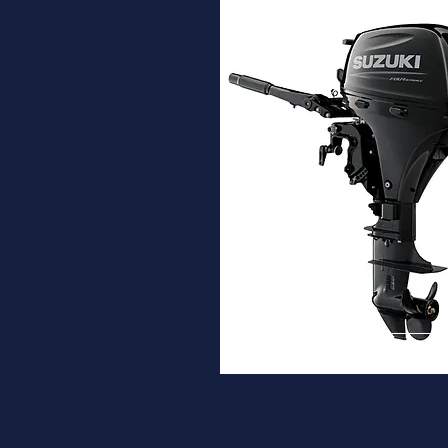
DF9.9B
Desde
3.330€
Ver ma