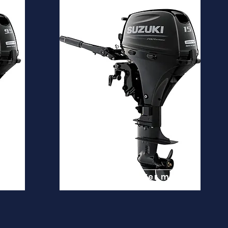
DF15A
Desde
3.700€
is
Ver mais