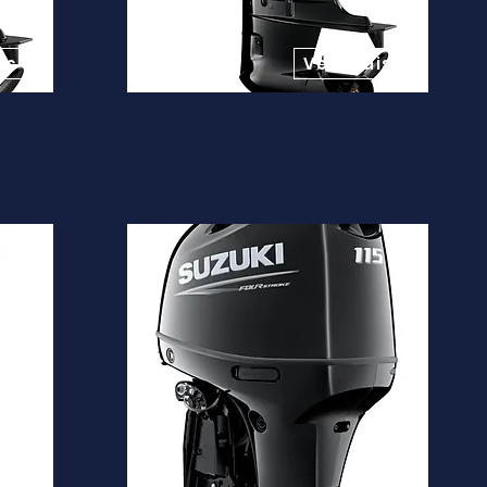
Desde
13.600€
is
Ver mais