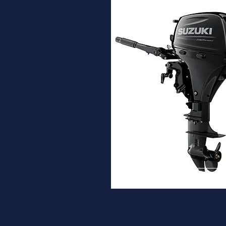
DF9.9B
Desde
3.330€
Ver ma