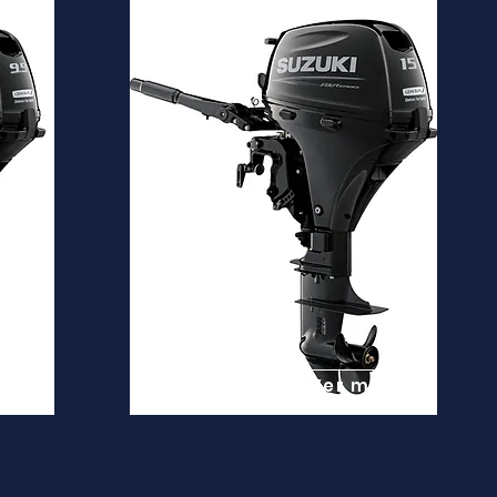
DF15A
Desde
3.700€
is
Ver mais