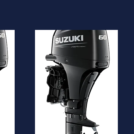
DF60A
Desde