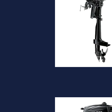
DF2.5
Desde
1.020€
Ver ma