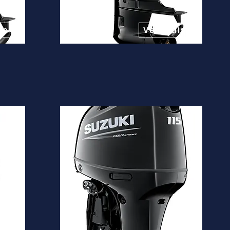
Desde
13.600€
is
Ver mais