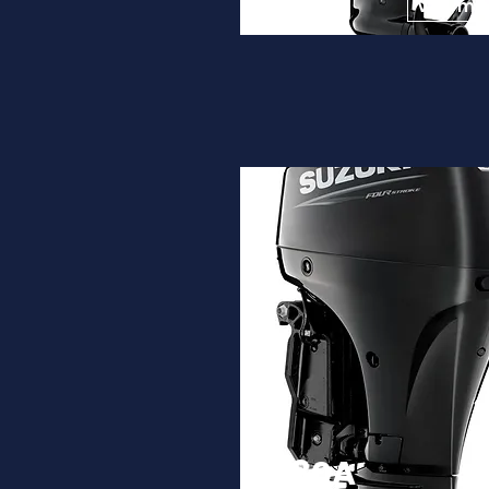
9.450€
Ver ma
DF80A