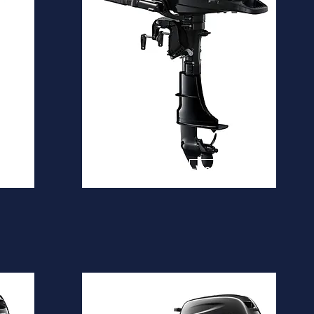
DF4A
Desde
1.530€
is
Ver mais