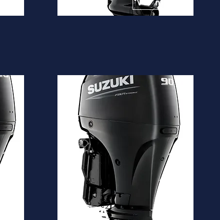
10.550€
is
Ver mais
DF90A