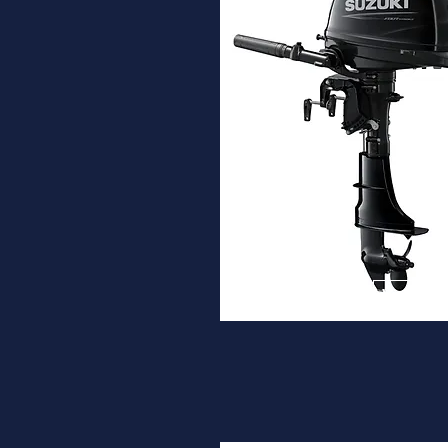
DF6A
Desde
1.820€
Ver ma