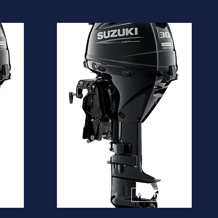
DF30A
Desde
5.920€
is
Ver mais