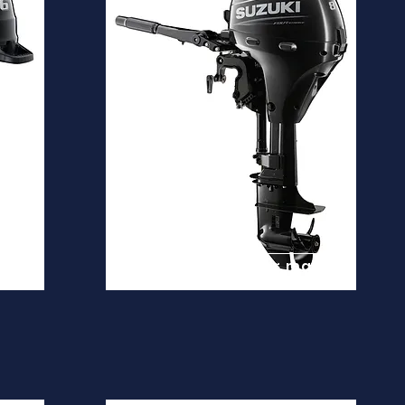
DF8A
Desde
2.900€
is
Ver mais