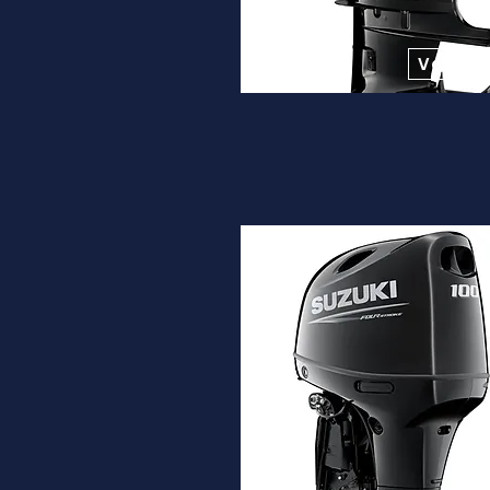
Desde
12.900€
Ver ma