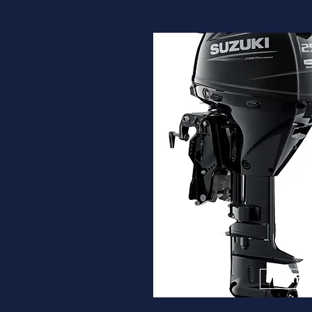
DF25A
Desde
5.230€
Ver ma